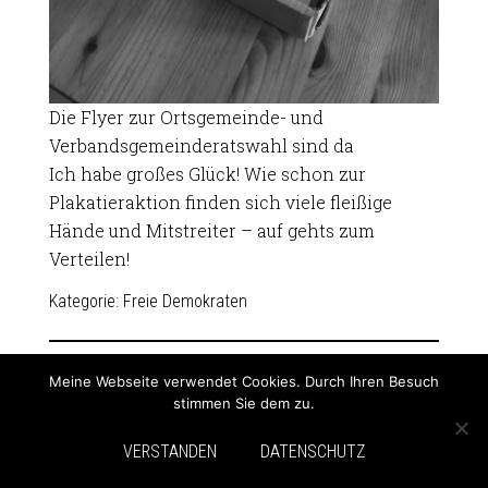
Die Flyer zur Ortsgemeinde- und
Verbandsgemeinderatswahl sind da
Ich habe großes Glück! Wie schon zur
Plakatieraktion finden sich viele fleißige
Hände und Mitstreiter – auf gehts zum
Verteilen!
Kategorie:
Freie Demokraten
Meine Webseite verwendet Cookies. Durch Ihren Besuch
…
« VORHERIGE SEITE
1
6
7
8
9
stimmen Sie dem zu.
NÄCHSTE SEITE »
VERSTANDEN
DATENSCHUTZ